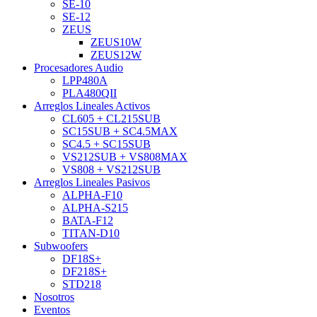
SE-10
SE-12
ZEUS
ZEUS10W
ZEUS12W
Procesadores Audio
LPP480A
PLA480QII
Arreglos Lineales Activos
CL605 + CL215SUB
SC15SUB + SC4.5MAX
SC4.5 + SC15SUB
VS212SUB + VS808MAX
VS808 + VS212SUB
Arreglos Lineales Pasivos
ALPHA-F10
ALPHA-S215
BATA-F12
TITAN-D10
Subwoofers
DF18S+
DF218S+
STD218
Nosotros
Eventos