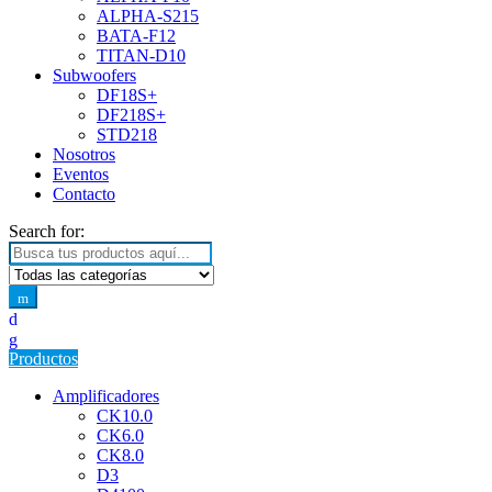
ALPHA-S215
BATA-F12
TITAN-D10
Subwoofers
DF18S+
DF218S+
STD218
Nosotros
Eventos
Contacto
Search for:
Productos
Amplificadores
CK10.0
CK6.0
CK8.0
D3