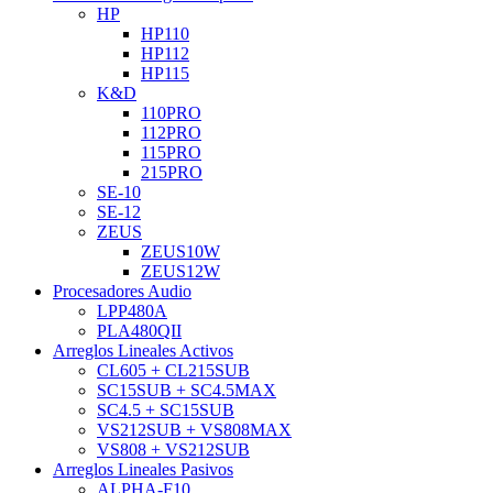
HP
HP110
HP112
HP115
K&D
110PRO
112PRO
115PRO
215PRO
SE-10
SE-12
ZEUS
ZEUS10W
ZEUS12W
Procesadores Audio
LPP480A
PLA480QII
Arreglos Lineales Activos
CL605 + CL215SUB
SC15SUB + SC4.5MAX
SC4.5 + SC15SUB
VS212SUB + VS808MAX
VS808 + VS212SUB
Arreglos Lineales Pasivos
ALPHA-F10