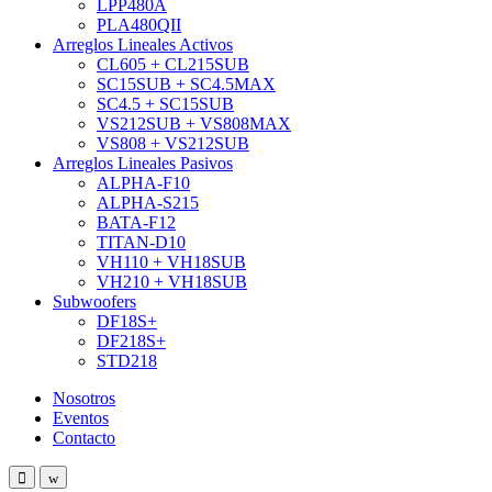
LPP480A
PLA480QII
Arreglos Lineales Activos
CL605 + CL215SUB
SC15SUB + SC4.5MAX
SC4.5 + SC15SUB
VS212SUB + VS808MAX
VS808 + VS212SUB
Arreglos Lineales Pasivos
ALPHA-F10
ALPHA-S215
BATA-F12
TITAN-D10
VH110 + VH18SUB
VH210 + VH18SUB
Subwoofers
DF18S+
DF218S+
STD218
Nosotros
Eventos
Contacto