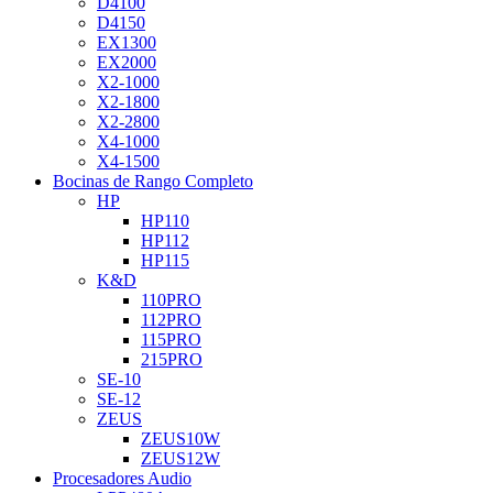
D4100
D4150
EX1300
EX2000
X2-1000
X2-1800
X2-2800
X4-1000
X4-1500
Bocinas de Rango Completo
HP
HP110
HP112
HP115
K&D
110PRO
112PRO
115PRO
215PRO
SE-10
SE-12
ZEUS
ZEUS10W
ZEUS12W
Procesadores Audio