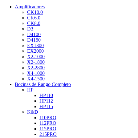
Amplificadores
CK10.0
CK6.0
CK8.0
D3
D4100
D4150
EX1300
EX2000
X2-1000
X2-1800
X2-2800
X4-1000
X4-1500
Bocinas de Rango Completo
HP
HP110
HP112
HP115
K&D
110PRO
112PRO
115PRO
215PRO