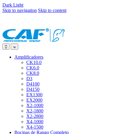
Dark
Light
Skip to navigation
Skip to content
Amplificadores
CK10.0
CK6.0
CK8.0
D3
D4100
D4150
EX1300
EX2000
X2-1000
X2-1800
X2-2800
X4-1000
X4-1500
Bocinas de Rango Completo