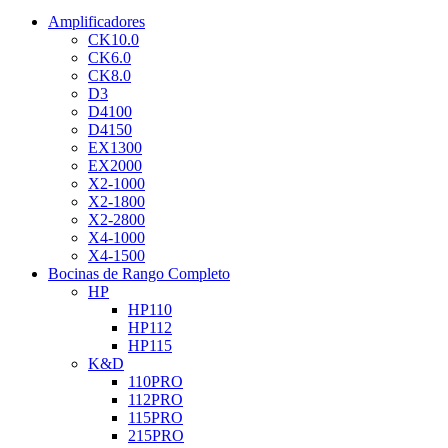
Amplificadores
CK10.0
CK6.0
CK8.0
D3
D4100
D4150
EX1300
EX2000
X2-1000
X2-1800
X2-2800
X4-1000
X4-1500
Bocinas de Rango Completo
HP
HP110
HP112
HP115
K&D
110PRO
112PRO
115PRO
215PRO