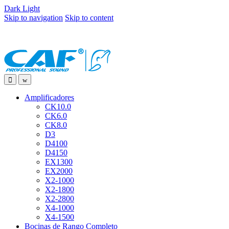
Dark
Light
Skip to navigation
Skip to content
Amplificadores
CK10.0
CK6.0
CK8.0
D3
D4100
D4150
EX1300
EX2000
X2-1000
X2-1800
X2-2800
X4-1000
X4-1500
Bocinas de Rango Completo