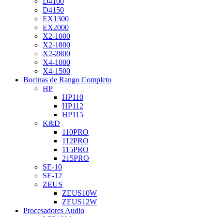
D4100
D4150
EX1300
EX2000
X2-1000
X2-1800
X2-2800
X4-1000
X4-1500
Bocinas de Rango Completo
HP
HP110
HP112
HP115
K&D
110PRO
112PRO
115PRO
215PRO
SE-10
SE-12
ZEUS
ZEUS10W
ZEUS12W
Procesadores Audio