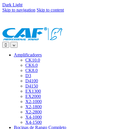
Dark
Light
Skip to navigation
Skip to content
Amplificadores
CK10.0
CK6.0
CK8.0
D3
D4100
D4150
EX1300
EX2000
X2-1000
X2-1800
X2-2800
X4-1000
X4-1500
Bocinas de Rango Completo