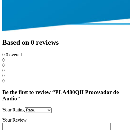
Based on 0 reviews
0.0
overall
0
0
0
0
0
Be the first to review “PLA480QII Procesador de
Audio”
Your Rating
Your Review