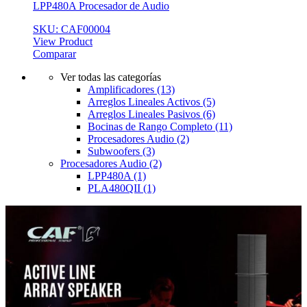
LPP480A Procesador de Audio
SKU: CAF00004
View Product
Comparar
Ver todas las categorías
Amplificadores
(13)
Arreglos Lineales Activos
(5)
Arreglos Lineales Pasivos
(6)
Bocinas de Rango Completo
(11)
Procesadores Audio
(2)
Subwoofers
(3)
Procesadores Audio
(2)
LPP480A
(1)
PLA480QII
(1)