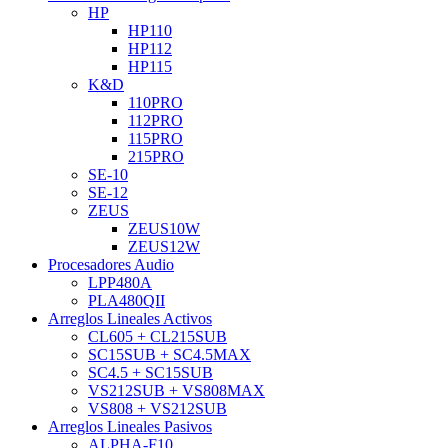
HP
HP110
HP112
HP115
K&D
110PRO
112PRO
115PRO
215PRO
SE-10
SE-12
ZEUS
ZEUS10W
ZEUS12W
Procesadores Audio
LPP480A
PLA480QII
Arreglos Lineales Activos
CL605 + CL215SUB
SC15SUB + SC4.5MAX
SC4.5 + SC15SUB
VS212SUB + VS808MAX
VS808 + VS212SUB
Arreglos Lineales Pasivos
ALPHA-F10