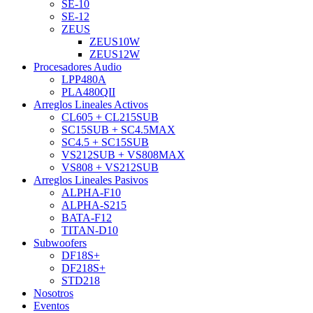
SE-10
SE-12
ZEUS
ZEUS10W
ZEUS12W
Procesadores Audio
LPP480A
PLA480QII
Arreglos Lineales Activos
CL605 + CL215SUB
SC15SUB + SC4.5MAX
SC4.5 + SC15SUB
VS212SUB + VS808MAX
VS808 + VS212SUB
Arreglos Lineales Pasivos
ALPHA-F10
ALPHA-S215
BATA-F12
TITAN-D10
Subwoofers
DF18S+
DF218S+
STD218
Nosotros
Eventos