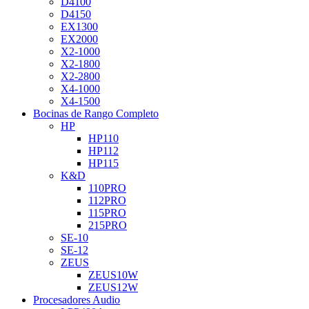
D4100
D4150
EX1300
EX2000
X2-1000
X2-1800
X2-2800
X4-1000
X4-1500
Bocinas de Rango Completo
HP
HP110
HP112
HP115
K&D
110PRO
112PRO
115PRO
215PRO
SE-10
SE-12
ZEUS
ZEUS10W
ZEUS12W
Procesadores Audio