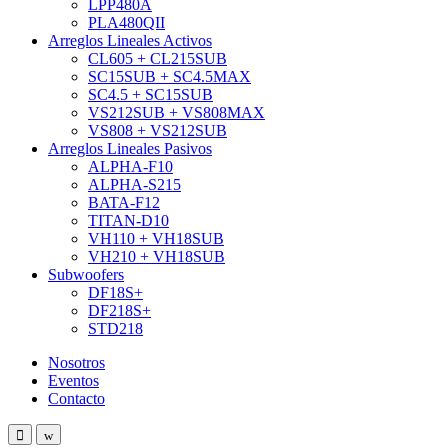
LPP480A
PLA480QII
Arreglos Lineales Activos
CL605 + CL215SUB
SC15SUB + SC4.5MAX
SC4.5 + SC15SUB
VS212SUB + VS808MAX
VS808 + VS212SUB
Arreglos Lineales Pasivos
ALPHA-F10
ALPHA-S215
BATA-F12
TITAN-D10
VH110 + VH18SUB
VH210 + VH18SUB
Subwoofers
DF18S+
DF218S+
STD218
Nosotros
Eventos
Contacto