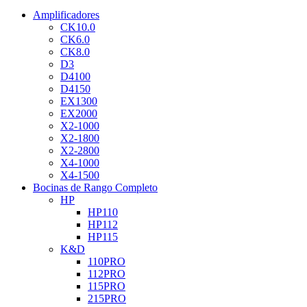
Amplificadores
CK10.0
CK6.0
CK8.0
D3
D4100
D4150
EX1300
EX2000
X2-1000
X2-1800
X2-2800
X4-1000
X4-1500
Bocinas de Rango Completo
HP
HP110
HP112
HP115
K&D
110PRO
112PRO
115PRO
215PRO