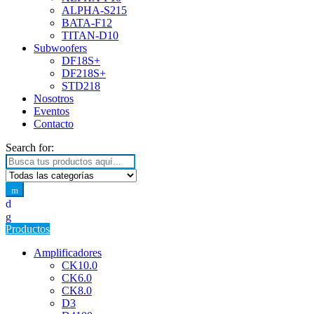
ALPHA-S215
BATA-F12
TITAN-D10
Subwoofers
DF18S+
DF218S+
STD218
Nosotros
Eventos
Contacto
Search for:
Productos
Amplificadores
CK10.0
CK6.0
CK8.0
D3