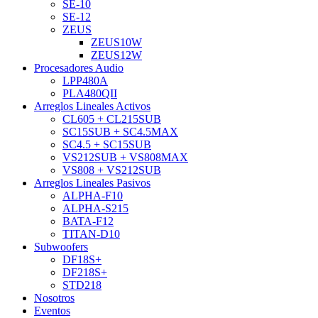
SE-10
SE-12
ZEUS
ZEUS10W
ZEUS12W
Procesadores Audio
LPP480A
PLA480QII
Arreglos Lineales Activos
CL605 + CL215SUB
SC15SUB + SC4.5MAX
SC4.5 + SC15SUB
VS212SUB + VS808MAX
VS808 + VS212SUB
Arreglos Lineales Pasivos
ALPHA-F10
ALPHA-S215
BATA-F12
TITAN-D10
Subwoofers
DF18S+
DF218S+
STD218
Nosotros
Eventos