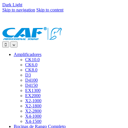
Dark
Light
Skip to navigation
Skip to content
Amplificadores
CK10.0
CK6.0
CK8.0
D3
D4100
D4150
EX1300
EX2000
X2-1000
X2-1800
X2-2800
X4-1000
X4-1500
Bocinas de Rango Completo