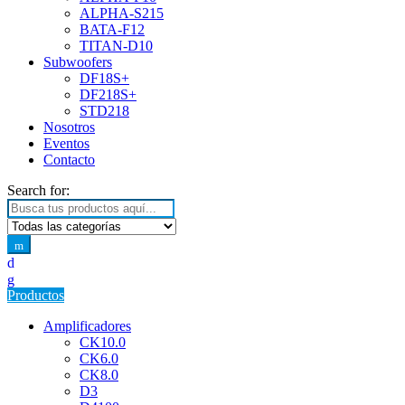
ALPHA-S215
BATA-F12
TITAN-D10
Subwoofers
DF18S+
DF218S+
STD218
Nosotros
Eventos
Contacto
Search for:
Productos
Amplificadores
CK10.0
CK6.0
CK8.0
D3