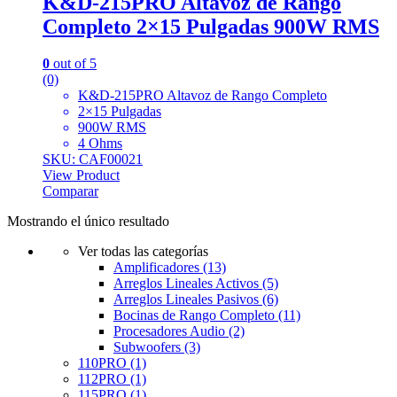
K&D-215PRO Altavoz de Rango
Completo 2×15 Pulgadas 900W RMS
0
out of 5
(0)
K&D-215PRO Altavoz de Rango Completo
2×15 Pulgadas
900W RMS
4 Ohms
SKU: CAF00021
View Product
Comparar
Mostrando el único resultado
Ver todas las categorías
Amplificadores
(13)
Arreglos Lineales Activos
(5)
Arreglos Lineales Pasivos
(6)
Bocinas de Rango Completo
(11)
Procesadores Audio
(2)
Subwoofers
(3)
110PRO
(1)
112PRO
(1)
115PRO
(1)