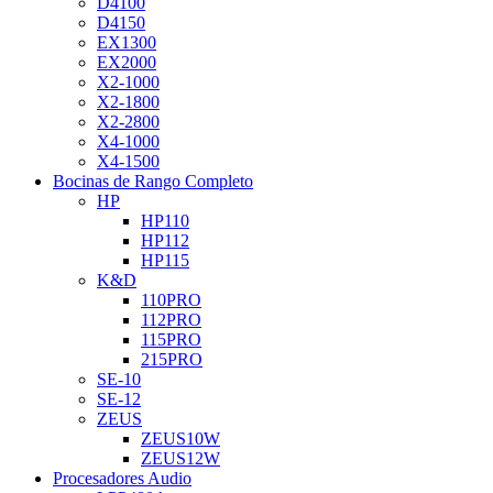
D4100
D4150
EX1300
EX2000
X2-1000
X2-1800
X2-2800
X4-1000
X4-1500
Bocinas de Rango Completo
HP
HP110
HP112
HP115
K&D
110PRO
112PRO
115PRO
215PRO
SE-10
SE-12
ZEUS
ZEUS10W
ZEUS12W
Procesadores Audio