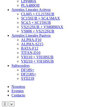
LPP480A
PLA480QII
Arreglos Lineales Activos
CL605 + CL215SUB
SC15SUB + SC4.5MAX
SC4.5 + SC15SUB
VS212SUB + VS808MAX
VS808 + VS212SUB
Arreglos Lineales Pasivos
ALPHA-F10
ALPHA-S215
BATA-F12
TITAN-D10
VH110 + VH18SUB
VH210 + VH18SUB
Subwoofers
DF18S+
DF218S+
STD218
Nosotros
Eventos
Contacto