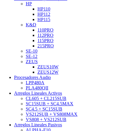
HP
HP110
HP112
HP115
K&D
110PRO
112PRO
115PRO
215PRO
SE-10
SE-12
ZEUS
ZEUS10W
ZEUS12W
Procesadores Audio
LPP480A
PLA480QII
Arreglos Lineales Activos
CL605 + CL215SUB
SC15SUB + SC4.5MAX
SC4.5 + SC15SUB
VS212SUB + VS808MAX
VS808 + VS212SUB
Arreglos Lineales Pasivos
ALPHA-F10