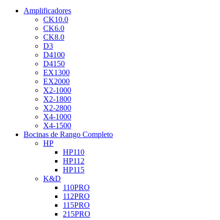
Amplificadores
CK10.0
CK6.0
CK8.0
D3
D4100
D4150
EX1300
EX2000
X2-1000
X2-1800
X2-2800
X4-1000
X4-1500
Bocinas de Rango Completo
HP
HP110
HP112
HP115
K&D
110PRO
112PRO
115PRO
215PRO