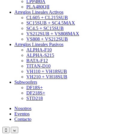
LPP480A
PLA480QII
Arreglos Lineales Activos
CL605 + CL215SUB
SC15SUB + SC4.5MAX
SC4.5 + SC15SUB
VS212SUB + VS808MAX
VS808 + VS212SUB
Arreglos Lineales Pasivos
ALPHA-F10
ALPHA-S215
BATA-F12
TITAN-D10
VH110 + VH18SUB
VH210 + VH18SUB
Subwoofers
DF18S+
DF218S+
STD218
Nosotros
Eventos
Contacto