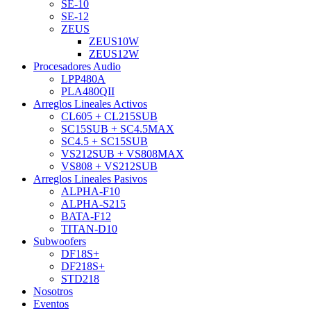
SE-10
SE-12
ZEUS
ZEUS10W
ZEUS12W
Procesadores Audio
LPP480A
PLA480QII
Arreglos Lineales Activos
CL605 + CL215SUB
SC15SUB + SC4.5MAX
SC4.5 + SC15SUB
VS212SUB + VS808MAX
VS808 + VS212SUB
Arreglos Lineales Pasivos
ALPHA-F10
ALPHA-S215
BATA-F12
TITAN-D10
Subwoofers
DF18S+
DF218S+
STD218
Nosotros
Eventos