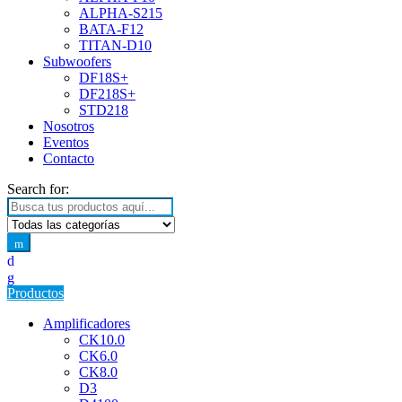
ALPHA-S215
BATA-F12
TITAN-D10
Subwoofers
DF18S+
DF218S+
STD218
Nosotros
Eventos
Contacto
Search for:
Productos
Amplificadores
CK10.0
CK6.0
CK8.0
D3