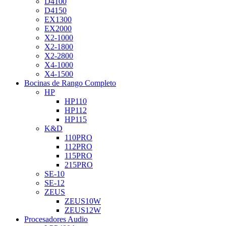
D4100
D4150
EX1300
EX2000
X2-1000
X2-1800
X2-2800
X4-1000
X4-1500
Bocinas de Rango Completo
HP
HP110
HP112
HP115
K&D
110PRO
112PRO
115PRO
215PRO
SE-10
SE-12
ZEUS
ZEUS10W
ZEUS12W
Procesadores Audio