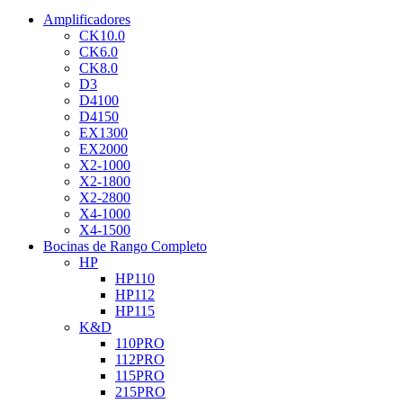
Amplificadores
CK10.0
CK6.0
CK8.0
D3
D4100
D4150
EX1300
EX2000
X2-1000
X2-1800
X2-2800
X4-1000
X4-1500
Bocinas de Rango Completo
HP
HP110
HP112
HP115
K&D
110PRO
112PRO
115PRO
215PRO