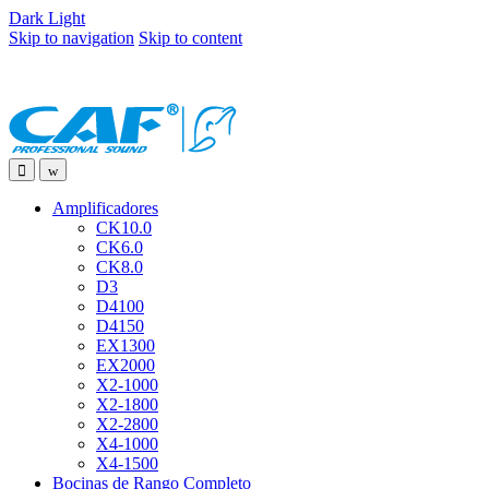
Dark
Light
Skip to navigation
Skip to content
Amplificadores
CK10.0
CK6.0
CK8.0
D3
D4100
D4150
EX1300
EX2000
X2-1000
X2-1800
X2-2800
X4-1000
X4-1500
Bocinas de Rango Completo