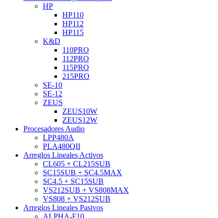
HP
HP110
HP112
HP115
K&D
110PRO
112PRO
115PRO
215PRO
SE-10
SE-12
ZEUS
ZEUS10W
ZEUS12W
Procesadores Audio
LPP480A
PLA480QII
Arreglos Lineales Activos
CL605 + CL215SUB
SC15SUB + SC4.5MAX
SC4.5 + SC15SUB
VS212SUB + VS808MAX
VS808 + VS212SUB
Arreglos Lineales Pasivos
ALPHA-F10