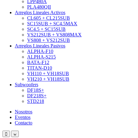
LPP480A
PLA480QII
Arreglos Lineales Activos
CL605 + CL215SUB
SC15SUB + SC4.5MAX
SC4.5 + SC15SUB
VS212SUB + VS808MAX
VS808 + VS212SUB
Arreglos Lineales Pasivos
ALPHA-F10
ALPHA-S215
BATA-F12
TITAN-D10
VH110 + VH18SUB
VH210 + VH18SUB
Subwoofers
DF18S+
DF218S+
STD218
Nosotros
Eventos
Contacto