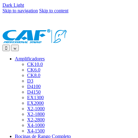
Dark
Light
Skip to navigation
Skip to content
Amplificadores
CK10.0
CK6.0
CK8.0
D3
D4100
D4150
EX1300
EX2000
X2-1000
X2-1800
X2-2800
X4-1000
X4-1500
Bocinas de Rango Completo