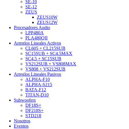
SE-10
SE-12
ZEUS
ZEUS10W
ZEUS12W
Procesadores Audio
LPP480A
PLA480QII
Arreglos Lineales Activos
CL605 + CL215SUB
SC15SUB + SC4.5MAX
SC4.5 + SC15SUB
VS212SUB + VS808MAX
VS808 + VS212SUB
Arreglos Lineales Pasivos
ALPHA-F10
ALPHA-S215
BATA-F12
TITAN-D10
Subwoofers
DF18S+
DF218S+
STD218
Nosotros
Eventos