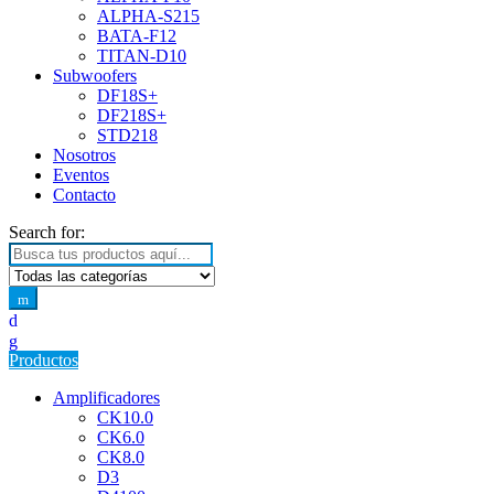
ALPHA-S215
BATA-F12
TITAN-D10
Subwoofers
DF18S+
DF218S+
STD218
Nosotros
Eventos
Contacto
Search for:
Productos
Amplificadores
CK10.0
CK6.0
CK8.0
D3