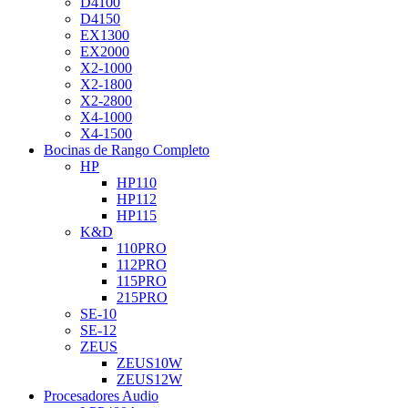
D4100
D4150
EX1300
EX2000
X2-1000
X2-1800
X2-2800
X4-1000
X4-1500
Bocinas de Rango Completo
HP
HP110
HP112
HP115
K&D
110PRO
112PRO
115PRO
215PRO
SE-10
SE-12
ZEUS
ZEUS10W
ZEUS12W
Procesadores Audio