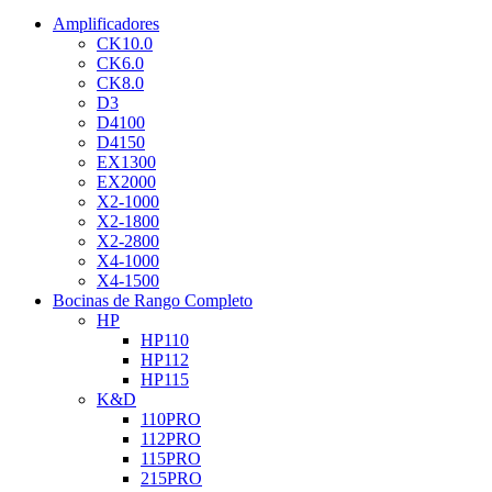
Amplificadores
CK10.0
CK6.0
CK8.0
D3
D4100
D4150
EX1300
EX2000
X2-1000
X2-1800
X2-2800
X4-1000
X4-1500
Bocinas de Rango Completo
HP
HP110
HP112
HP115
K&D
110PRO
112PRO
115PRO
215PRO