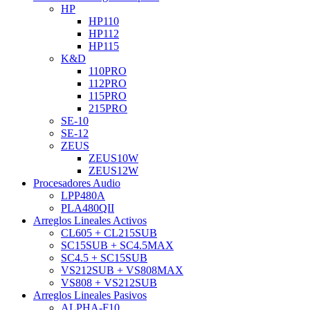
HP
HP110
HP112
HP115
K&D
110PRO
112PRO
115PRO
215PRO
SE-10
SE-12
ZEUS
ZEUS10W
ZEUS12W
Procesadores Audio
LPP480A
PLA480QII
Arreglos Lineales Activos
CL605 + CL215SUB
SC15SUB + SC4.5MAX
SC4.5 + SC15SUB
VS212SUB + VS808MAX
VS808 + VS212SUB
Arreglos Lineales Pasivos
ALPHA-F10