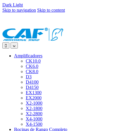
Dark
Light
Skip to navigation
Skip to content
Amplificadores
CK10.0
CK6.0
CK8.0
D3
D4100
D4150
EX1300
EX2000
X2-1000
X2-1800
X2-2800
X4-1000
X4-1500
Bocinas de Rango Completo