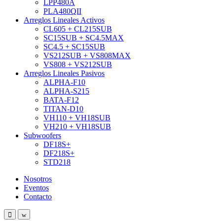
LPP480A
PLA480QII
Arreglos Lineales Activos
CL605 + CL215SUB
SC15SUB + SC4.5MAX
SC4.5 + SC15SUB
VS212SUB + VS808MAX
VS808 + VS212SUB
Arreglos Lineales Pasivos
ALPHA-F10
ALPHA-S215
BATA-F12
TITAN-D10
VH110 + VH18SUB
VH210 + VH18SUB
Subwoofers
DF18S+
DF218S+
STD218
Nosotros
Eventos
Contacto