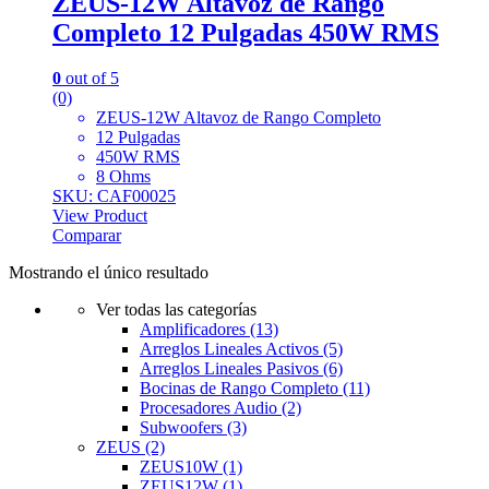
ZEUS-12W Altavoz de Rango
Completo 12 Pulgadas 450W RMS
0
out of 5
(0)
ZEUS-12W Altavoz de Rango Completo
12 Pulgadas
450W RMS
8 Ohms
SKU: CAF00025
View Product
Comparar
Mostrando el único resultado
Ver todas las categorías
Amplificadores
(13)
Arreglos Lineales Activos
(5)
Arreglos Lineales Pasivos
(6)
Bocinas de Rango Completo
(11)
Procesadores Audio
(2)
Subwoofers
(3)
ZEUS
(2)
ZEUS10W
(1)
ZEUS12W
(1)