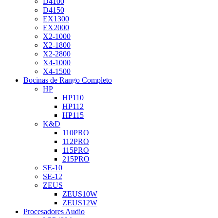
D4100
D4150
EX1300
EX2000
X2-1000
X2-1800
X2-2800
X4-1000
X4-1500
Bocinas de Rango Completo
HP
HP110
HP112
HP115
K&D
110PRO
112PRO
115PRO
215PRO
SE-10
SE-12
ZEUS
ZEUS10W
ZEUS12W
Procesadores Audio