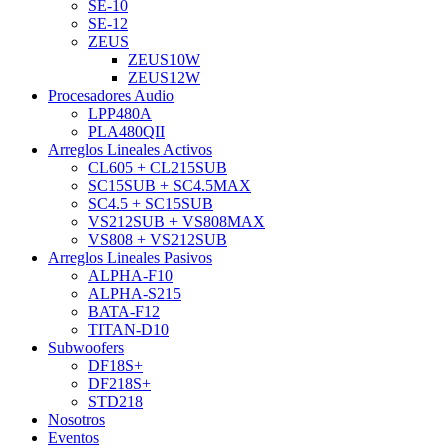
SE-10
SE-12
ZEUS
ZEUS10W
ZEUS12W
Procesadores Audio
LPP480A
PLA480QII
Arreglos Lineales Activos
CL605 + CL215SUB
SC15SUB + SC4.5MAX
SC4.5 + SC15SUB
VS212SUB + VS808MAX
VS808 + VS212SUB
Arreglos Lineales Pasivos
ALPHA-F10
ALPHA-S215
BATA-F12
TITAN-D10
Subwoofers
DF18S+
DF218S+
STD218
Nosotros
Eventos