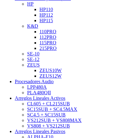
HP
HP110
HP112
HP115
K&D
110PRO
112PRO
115PRO
215PRO
SE-10
SE-12
ZEUS
ZEUS10W
ZEUS12W
Procesadores Audio
LPP480A
PLA480QII
Arreglos Lineales Activos
CL605 + CL215SUB
SC15SUB + SC4.5MAX
SC4.5 + SC15SUB
VS212SUB + VS808MAX
VS808 + VS212SUB
Arreglos Lineales Pasivos
ALPHA-F10