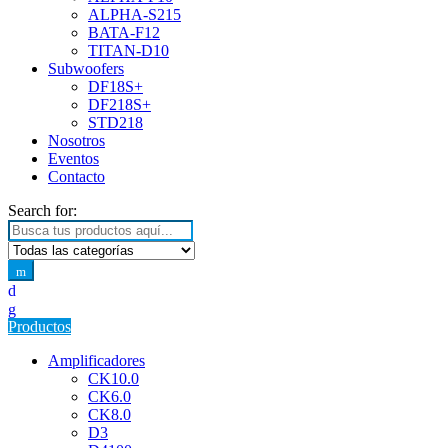
ALPHA-S215
BATA-F12
TITAN-D10
Subwoofers
DF18S+
DF218S+
STD218
Nosotros
Eventos
Contacto
Search for:
Productos
Amplificadores
CK10.0
CK6.0
CK8.0
D3