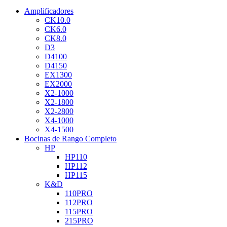
Amplificadores
CK10.0
CK6.0
CK8.0
D3
D4100
D4150
EX1300
EX2000
X2-1000
X2-1800
X2-2800
X4-1000
X4-1500
Bocinas de Rango Completo
HP
HP110
HP112
HP115
K&D
110PRO
112PRO
115PRO
215PRO