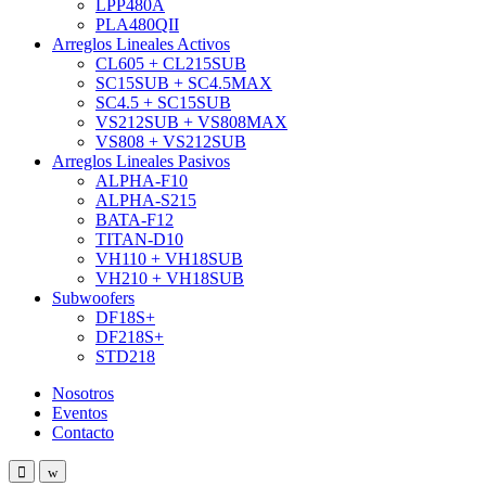
LPP480A
PLA480QII
Arreglos Lineales Activos
CL605 + CL215SUB
SC15SUB + SC4.5MAX
SC4.5 + SC15SUB
VS212SUB + VS808MAX
VS808 + VS212SUB
Arreglos Lineales Pasivos
ALPHA-F10
ALPHA-S215
BATA-F12
TITAN-D10
VH110 + VH18SUB
VH210 + VH18SUB
Subwoofers
DF18S+
DF218S+
STD218
Nosotros
Eventos
Contacto