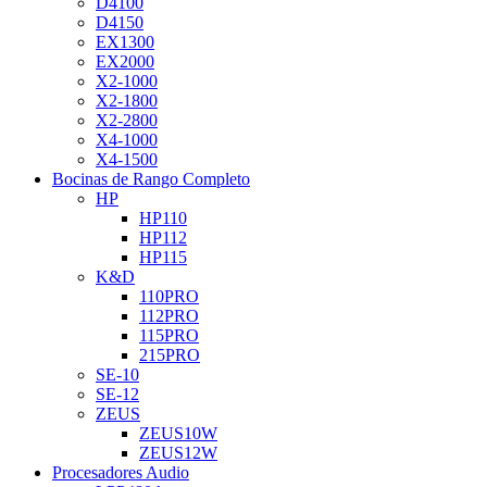
D4100
D4150
EX1300
EX2000
X2-1000
X2-1800
X2-2800
X4-1000
X4-1500
Bocinas de Rango Completo
HP
HP110
HP112
HP115
K&D
110PRO
112PRO
115PRO
215PRO
SE-10
SE-12
ZEUS
ZEUS10W
ZEUS12W
Procesadores Audio