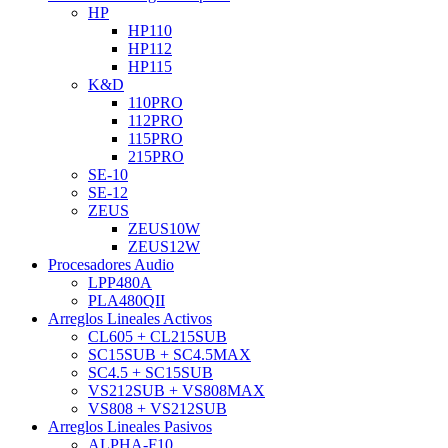
HP
HP110
HP112
HP115
K&D
110PRO
112PRO
115PRO
215PRO
SE-10
SE-12
ZEUS
ZEUS10W
ZEUS12W
Procesadores Audio
LPP480A
PLA480QII
Arreglos Lineales Activos
CL605 + CL215SUB
SC15SUB + SC4.5MAX
SC4.5 + SC15SUB
VS212SUB + VS808MAX
VS808 + VS212SUB
Arreglos Lineales Pasivos
ALPHA-F10