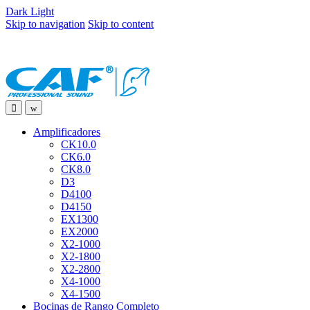
Dark
Light
Skip to navigation
Skip to content
Amplificadores
CK10.0
CK6.0
CK8.0
D3
D4100
D4150
EX1300
EX2000
X2-1000
X2-1800
X2-2800
X4-1000
X4-1500
Bocinas de Rango Completo