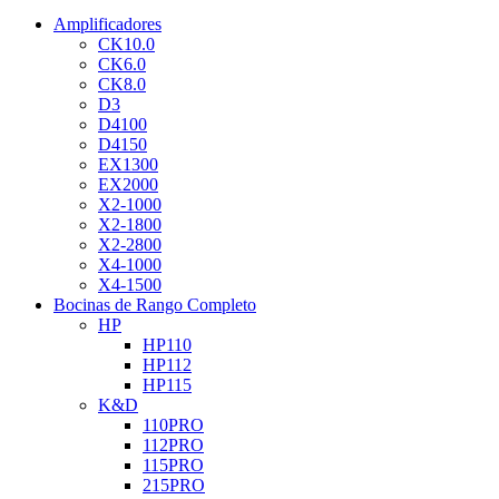
Amplificadores
CK10.0
CK6.0
CK8.0
D3
D4100
D4150
EX1300
EX2000
X2-1000
X2-1800
X2-2800
X4-1000
X4-1500
Bocinas de Rango Completo
HP
HP110
HP112
HP115
K&D
110PRO
112PRO
115PRO
215PRO