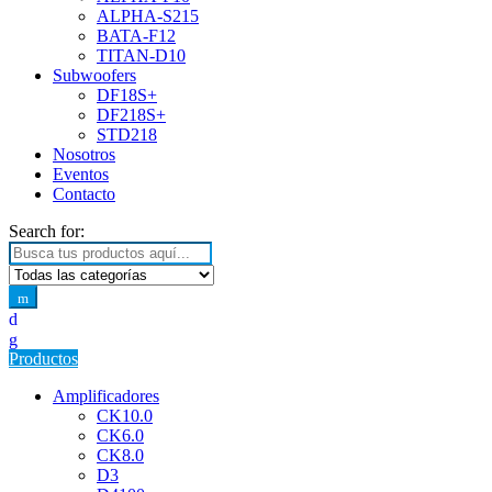
ALPHA-S215
BATA-F12
TITAN-D10
Subwoofers
DF18S+
DF218S+
STD218
Nosotros
Eventos
Contacto
Search for:
Productos
Amplificadores
CK10.0
CK6.0
CK8.0
D3