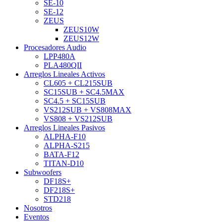
SE-10
SE-12
ZEUS
ZEUS10W
ZEUS12W
Procesadores Audio
LPP480A
PLA480QII
Arreglos Lineales Activos
CL605 + CL215SUB
SC15SUB + SC4.5MAX
SC4.5 + SC15SUB
VS212SUB + VS808MAX
VS808 + VS212SUB
Arreglos Lineales Pasivos
ALPHA-F10
ALPHA-S215
BATA-F12
TITAN-D10
Subwoofers
DF18S+
DF218S+
STD218
Nosotros
Eventos