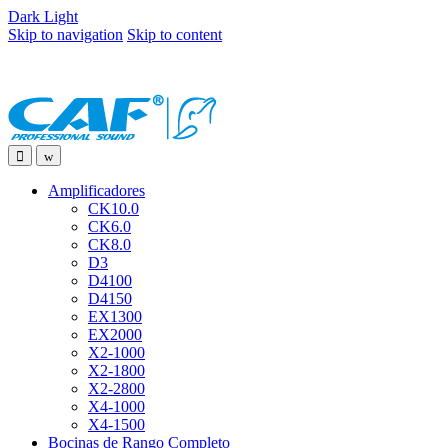
Dark
Light
Skip to navigation
Skip to content
Amplificadores
CK10.0
CK6.0
CK8.0
D3
D4100
D4150
EX1300
EX2000
X2-1000
X2-1800
X2-2800
X4-1000
X4-1500
Bocinas de Rango Completo