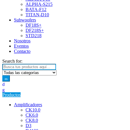
ALPHA-S215
BATA-F12
TITAN-D10
Subwoofers
DF18S+
DF218S+
STD218
Nosotros
Eventos
Contacto
Search for:
Productos
Amplificadores
CK10.0
CK6.0
CK8.0
D3