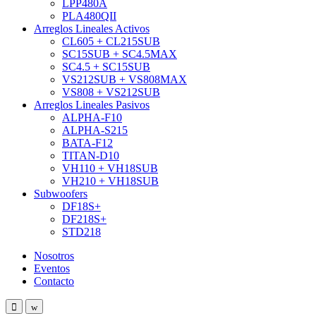
LPP480A
PLA480QII
Arreglos Lineales Activos
CL605 + CL215SUB
SC15SUB + SC4.5MAX
SC4.5 + SC15SUB
VS212SUB + VS808MAX
VS808 + VS212SUB
Arreglos Lineales Pasivos
ALPHA-F10
ALPHA-S215
BATA-F12
TITAN-D10
VH110 + VH18SUB
VH210 + VH18SUB
Subwoofers
DF18S+
DF218S+
STD218
Nosotros
Eventos
Contacto