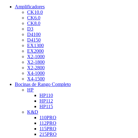
Amplificadores
CK10.0
CK6.0
CK8.0
D3
D4100
D4150
EX1300
EX2000
X2-1000
X2-1800
X2-2800
X4-1000
X4-1500
Bocinas de Rango Completo
HP
HP110
HP112
HP115
K&D
110PRO
112PRO
115PRO
215PRO