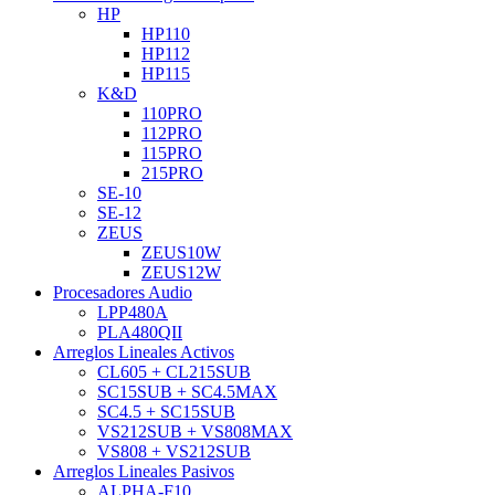
HP
HP110
HP112
HP115
K&D
110PRO
112PRO
115PRO
215PRO
SE-10
SE-12
ZEUS
ZEUS10W
ZEUS12W
Procesadores Audio
LPP480A
PLA480QII
Arreglos Lineales Activos
CL605 + CL215SUB
SC15SUB + SC4.5MAX
SC4.5 + SC15SUB
VS212SUB + VS808MAX
VS808 + VS212SUB
Arreglos Lineales Pasivos
ALPHA-F10