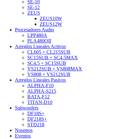
SE-10
SE-12
ZEUS
ZEUS10W
ZEUS12W
Procesadores Audio
LPP480A
PLA480QII
Arreglos Lineales Activos
CL605 + CL215SUB
SC15SUB + SC4.5MAX
SC4.5 + SC15SUB
VS212SUB + VS808MAX
VS808 + VS212SUB
Arreglos Lineales Pasivos
ALPHA-F10
ALPHA-S215
BATA-F12
TITAN-D10
Subwoofers
DF18S+
DF218S+
STD218
Nosotros
Eventos