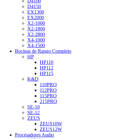
D4100
D4150
EX1300
EX2000
X2-1000
X2-1800
X2-2800
X4-1000
X4-1500
Bocinas de Rango Completo
HP
HP110
HP112
HP115
K&D
110PRO
112PRO
115PRO
215PRO
SE-10
SE-12
ZEUS
ZEUS10W
ZEUS12W
Procesadores Audio