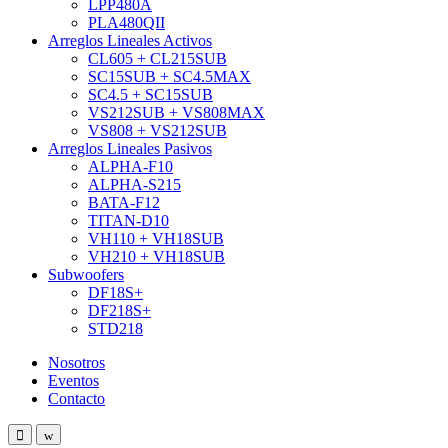
LPP480A
PLA480QII
Arreglos Lineales Activos
CL605 + CL215SUB
SC15SUB + SC4.5MAX
SC4.5 + SC15SUB
VS212SUB + VS808MAX
VS808 + VS212SUB
Arreglos Lineales Pasivos
ALPHA-F10
ALPHA-S215
BATA-F12
TITAN-D10
VH110 + VH18SUB
VH210 + VH18SUB
Subwoofers
DF18S+
DF218S+
STD218
Nosotros
Eventos
Contacto