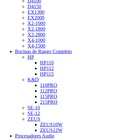
D4100
D4150
EX1300
EX2000
X2-1000
X2-1800
X2-2800
X4-1000
X4-1500
Bocinas de Rango Completo
HP
HP110
HP112
HP115
K&D
110PRO
112PRO
115PRO
215PRO
SE-10
SE-12
ZEUS
ZEUS10W
ZEUS12W
Procesadores Audio