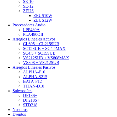
SE-10
SE-12
ZEUS
ZEUS10W
ZEUS12W
Procesadores Audio
LPP480A
PLA480QII
Arreglos Lineales Activos
CL605 + CL215SUB
SC15SUB + SC4.5MAX
SC4.5 + SC15SUB
VS212SUB + VS808MAX
VS808 + VS212SUB
Arreglos Lineales Pasivos
ALPHA-F10
ALPHA-S215
BATA-F12
TITAN-D10
Subwoofers
DF18S+
DF218S+
STD218
Nosotros
Eventos