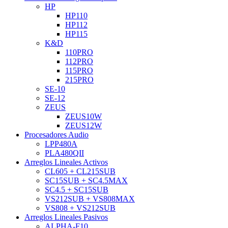
HP
HP110
HP112
HP115
K&D
110PRO
112PRO
115PRO
215PRO
SE-10
SE-12
ZEUS
ZEUS10W
ZEUS12W
Procesadores Audio
LPP480A
PLA480QII
Arreglos Lineales Activos
CL605 + CL215SUB
SC15SUB + SC4.5MAX
SC4.5 + SC15SUB
VS212SUB + VS808MAX
VS808 + VS212SUB
Arreglos Lineales Pasivos
ALPHA-F10