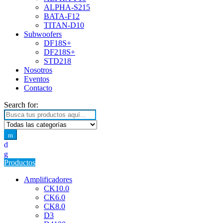
ALPHA-S215
BATA-F12
TITAN-D10
Subwoofers
DF18S+
DF218S+
STD218
Nosotros
Eventos
Contacto
Search for:
Productos
Amplificadores
CK10.0
CK6.0
CK8.0
D3