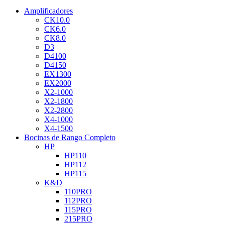
Amplificadores
CK10.0
CK6.0
CK8.0
D3
D4100
D4150
EX1300
EX2000
X2-1000
X2-1800
X2-2800
X4-1000
X4-1500
Bocinas de Rango Completo
HP
HP110
HP112
HP115
K&D
110PRO
112PRO
115PRO
215PRO