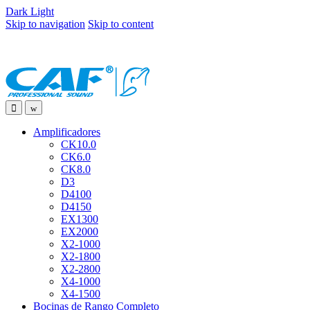
Dark
Light
Skip to navigation
Skip to content
Amplificadores
CK10.0
CK6.0
CK8.0
D3
D4100
D4150
EX1300
EX2000
X2-1000
X2-1800
X2-2800
X4-1000
X4-1500
Bocinas de Rango Completo